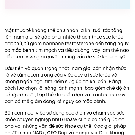
Một thực tế không thể phủ nhận là khi tuổi tác tăng
lên, nam giới sẽ gặp phải nhiều thách thức sức khỏe
đặc thù, từ giảm hormone testosterone đến tăng nguy
cơ mắc bệnh tim mạch và tiểu đường. Vậy làm thế nào
để quản lý và giải quyết những vấn đề sức khỏe này?
Đầu tiên và quan trọng nhất, nam giới cần nhận thức
rõ về tầm quan trọng của việc duy trì sức khỏe và
không ngần ngại tìm kiếm sự giúp đỡ khi cần. Bằng
cách lựa chọn lối sống lành mạnh, bao gồm chế độ ăn
uống cân đối, tập thể dục đều đặn và tránh xa stress,
bạn có thể giảm đáng kể nguy cơ mắc bệnh.
Bên cạnh đó, việc sử dụng các dịch vụ chăm sóc sức
khỏe chuyên nghiệp như Glo365 clinic có thể giúp đối
phó với những vấn đề sức khỏe cụ thể. Các giải pháp
như Trẻ hóa NAD+, CEO Drip và Hangover Drip không