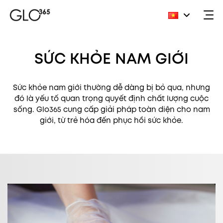
Skip
to
SỨC KHỎE NAM GIỚI
content
Sức khỏe nam giới thường dễ dàng bị bỏ qua, nhưng
đó là yếu tố quan trọng quyết định chất lượng cuộc
sống. Glo365 cung cấp giải pháp toàn diện cho nam
giới, từ trẻ hóa đến phục hồi sức khỏe.