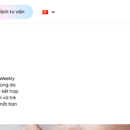
lịch tư vấn
 Weekly
vùng da
 kết hợp
i và trẻ
 mắt bạn