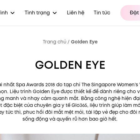
rình
Tình trạng
Liên hệ
Tin tức
Đặt 
Trang chủ
/
Golden Eye
GOLDEN EYE
ải nhất Spa Awards 2018 do tạp chí The Singapore Women’s
họn. Liệu trình Golden Eye được thiết kế để dành riêng cho 
g manh và nhạy cảm quanh mắt. Bằng công nghệ hiện đại
t đặc biệt của chuyên gia y tế Glo365, liệu trình giúp làm mớ
y tức thì, phuc hồi đôi mắt mệt mỏi, tái lập vẻ đẹp cho đôi
sống động và quyến rũ hơn bao giờ hết.