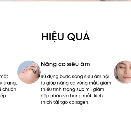
HIỆU QUẢ
Nâng cơ siêu âm
 mặt
Sử dụng bước sóng siêu âm hội
y trang,
tụ giúp nâng cơ vùng mắt, giảm
ể chuẩn
thiểu tình trạng sụp mí, giảm
iếp
nếp nhăn và bọng mắt, kích
thích tái tạo collagen.