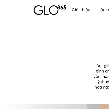
Giới thiệu
Liệu t
Skip
to
content
Đạt gi
bình c
vốn mỏn
kỹ thuậ
hóa nga