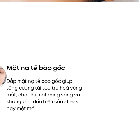
Mặt nạ tế bào gốc
Đắp mặt nạ tế bào gốc giúp
tăng cường tái tạo trẻ hoá vùng
mắt, cho đôi mắt căng sáng và
không còn dấu hiệu của stress
hay mệt mỏi.