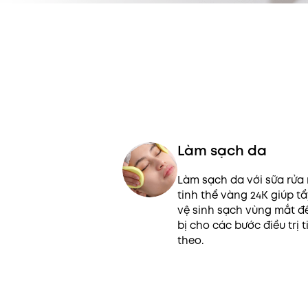
Làm sạch da
Làm sạch da với sữa rửa
tinh thể vàng 24K giúp tẩ
vệ sinh sạch vùng mắt đ
bị cho các bước điều trị t
theo.