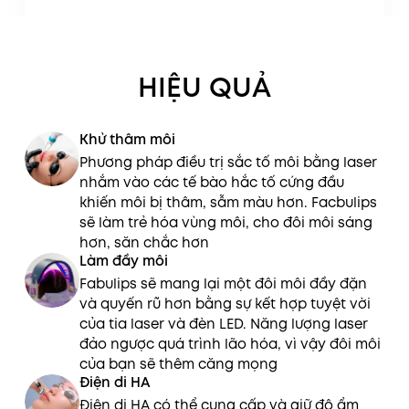
HIỆU QUẢ
Khử thâm môi
Phương pháp điều trị sắc tố môi bằng laser
nhắm vào các tế bào hắc tố cứng đầu
khiến môi bị thâm, sẫm màu hơn. Facbulips
sẽ làm trẻ hóa vùng môi, cho đôi môi sáng
hơn, săn chắc hơn
Làm đầy môi
Fabulips sẽ mang lại một đôi môi đầy đặn
và quyến rũ hơn bằng sự kết hợp tuyệt vời
của tia laser và đèn LED. Năng lượng laser
đảo ngược quá trình lão hóa, vì vậy đôi môi
của bạn sẽ thêm căng mọng
Điện di HA
Điện di HA có thể cung cấp và giữ độ ẩm