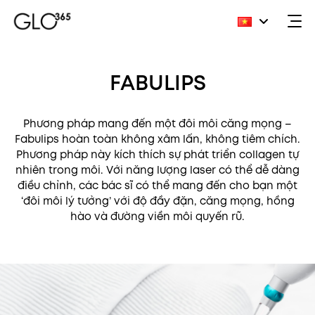
Skip
to
FABULIPS
content
Phương pháp mang đến một đôi môi căng mọng –
Fabulips hoàn toàn không xâm lấn, không tiêm chích.
Phương pháp này kích thích sự phát triển collagen tự
nhiên trong môi. Với năng lượng laser có thể dễ dàng
điều chỉnh, các bác sĩ có thể mang đến cho bạn một
‘đôi môi lý tưởng’ với độ đầy đặn, căng mọng, hồng
hào và đường viền môi quyến rũ.