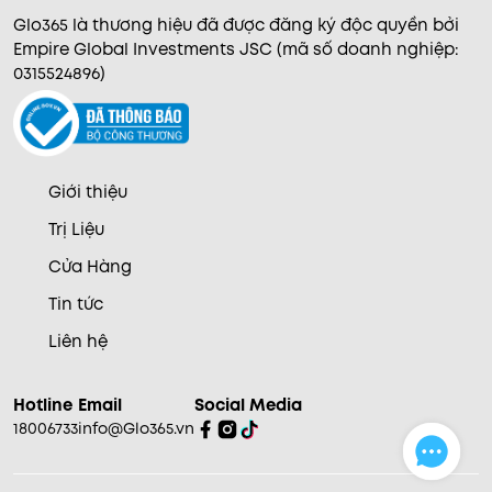
Glo365 là thương hiệu đã được đăng ký độc quyền bởi
Empire Global Investments JSC (mã số doanh nghiệp:
0315524896)
Giới thiệu
Trị Liệu
Cửa Hàng
Tin tức
Liên hệ
Hotline
Email
Social Media
18006733
info@Glo365.vn