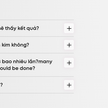
ẽ thấy kết quả?
n kim không?
8 bao nhiêu lần?many
hould be done?
g?