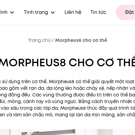
rình
Tình trạng
Liên hệ
Tin tức
Đặt 
Trang chủ
/
Morpheus8 cho cơ thể
MORPHEUS8 CHO CƠ TH
 sử dụng trên cơ thể, Morpheus8 có thể giải quyết một loạ
 bao gồm vết rạn da, da lỏng lẻo hoặc chảy xệ, nếp nhăn và
ng đồng đều. Các vùng thường được điều trị trên cơ thể 
đùi, mông, cánh tay và vùng ngực. Bằng cách truyền nhiệt 
 vào sâu trong các lớp da, Morpheus8 thúc đẩy quá trình tá
en và làm săn chắc mô, mang lại làn da mịn màng, săn ch