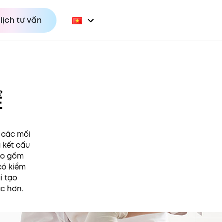
lịch tư vấn
Ể
t các mối
 kết cấu
bao gồm
có kiểm
i tạo
ắc hơn.