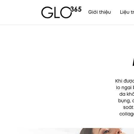
Giới thiệu
Liệu t
Skip
to
content
Khi được
lo ngại
da khô
bụng, 
soát
collag