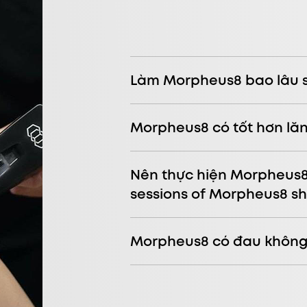
Làm Morpheus8 bao lâu s
Morpheus8 có tốt hơn lă
Nên thực hiện Morpheus
sessions of Morpheus8 s
Morpheus8 có đau khôn