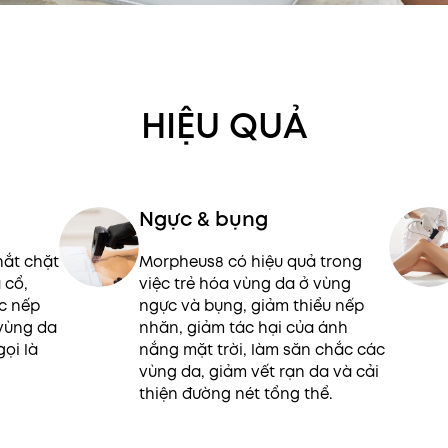
HIỆU QUẢ
Ngực & bụng
hắt chặt
Morpheus8 có hiệu quả trong
 cổ,
việc trẻ hóa vùng da ở vùng
ác nếp
ngực và bụng, giảm thiểu nếp
vùng da
nhăn, giảm tác hại của ánh
ọi là
nắng mặt trời, làm săn chắc các
vùng da, giảm vết rạn da và cải
thiện đường nét tổng thể.