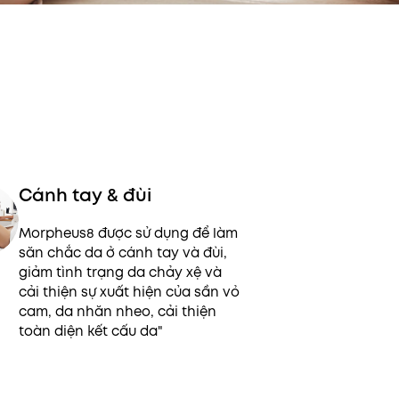
Cánh tay & đùi
Morpheus8 được sử dụng để làm
săn chắc da ở cánh tay và đùi,
giảm tình trạng da chảy xệ và
cải thiện sự xuất hiện của sần vỏ
cam, da nhăn nheo, cải thiện
toàn diện kết cấu da"