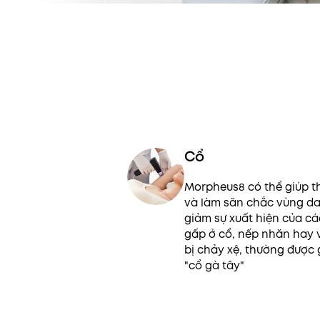
Cổ
Morpheus8 có thể giúp t
và làm săn chắc vùng da
giảm sự xuất hiện của c
gấp ở cổ, nếp nhăn hay 
bị chảy xệ, thường được g
"cổ gà tây"