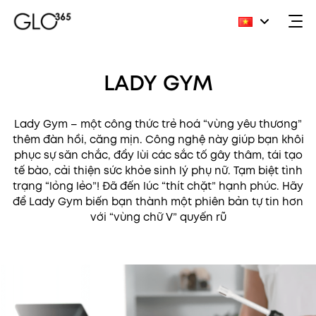
Skip
to
LADY GYM
content
Lady Gym – một công thức trẻ hoá “vùng yêu thương”
thêm đàn hồi, căng mịn. Công nghệ này giúp bạn khôi
phục sự săn chắc, đẩy lùi các sắc tố gây thâm, tái tạo
tế bào, cải thiện sức khỏe sinh lý phụ nữ. Tạm biệt tình
trạng “lỏng lẻo”! Đã đến lúc “thít chặt” hạnh phúc. Hãy
để Lady Gym biến bạn thành một phiên bản tự tin hơn
với “vùng chữ V” quyến rũ