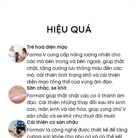
HIỆU QUẢ
Trẻ hoá diện mạo
Forma V cung cấp năng lượng nhiệt cho
các mô bên trong và bên ngoài, giúp thắt
chặt, tăng cường lưu thông máu đến các
mô, cải thiện tình trạng khô và cải thiện
diện mạo tổng thể của vùng âm đạo.
Săn chắc, se khít
FormaV giúp thắt chặt các cơ ở thành âm
đạo. Cải thiện những thay đổi sau khi sinh
con, mãn kinh và lão hóa, giúp vùng chữ V
săn chắc và se khít như thuở đôi mươi
Cải thiện cơ sàn chậu
FormaV là công nghệ được thiết kế để tăng
cường sức khỏe cho phụ nữ và có thể kết