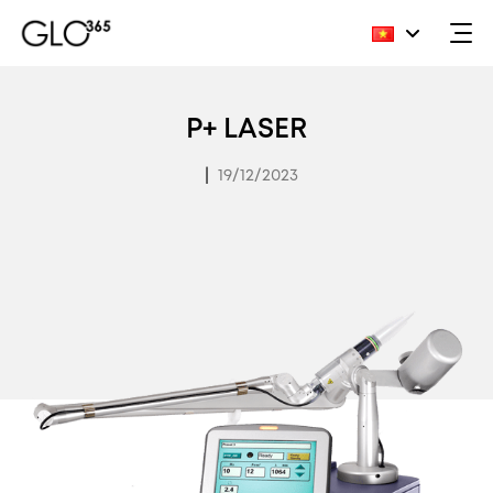
Skip
to
P+ LASER
content
|
19/12/2023