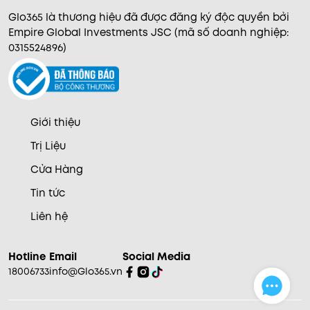
Glo365 là thương hiệu đã được đăng ký độc quyền bởi
Empire Global Investments JSC (mã số doanh nghiệp:
0315524896)
Giới thiệu
Trị Liệu
Cửa Hàng
Tin tức
Liên hệ
Hotline
Email
Social Media
18006733
info@Glo365.vn