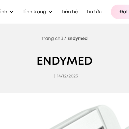
rình
Tình trạng
Liên hệ
Tin tức
Đặt 
Trang chủ
/
Endymed
ENDYMED
|
14/12/2023