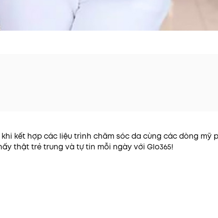
n khi kết hợp các liệu trình chăm sóc da cùng các dòng m
hấy thật trẻ trung và tự tin mỗi ngày với Glo365!