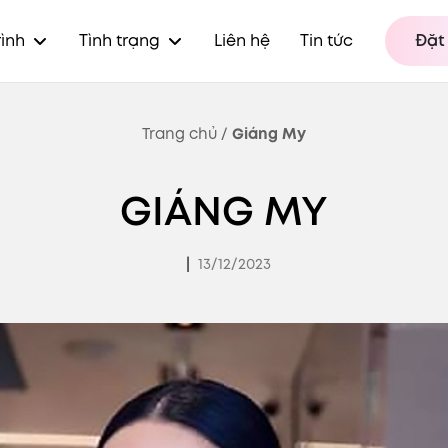
rình
Tình trạng
Liên hệ
Tin tức
Đặt 
Trang chủ
/
Giáng My
GIÁNG MY
|
13/12/2023