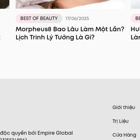
BEST OF BEAUTY
17/06/2025
B
Morpheus8 Bao Lâu Làm Một Lần?
Hư
t
Lịch Trình Lý Tưởng Là Gì?
Là
Giới thiệu
Trị Liệu
 độc quyền bởi Empire Global
Cửa Hàng